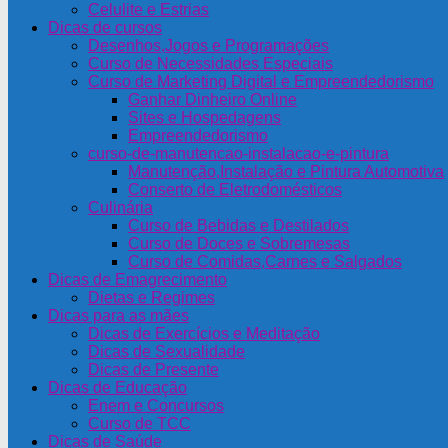
Celulite e Estrias
Dicas de cursos
Desenhos,Jogos e Programações
Curso de Necessidades Especiais
Curso de Marketing Digital e Empreendedorismo
Ganhar Dinheiro Online
Sites e Hospedagens
Empreendedorismo
curso-de-manutencao-instalacao-e-pintura
Manutenção,Instalação e Pintura Automotiva
Conserto de Eletrodomésticos
Culinária
Curso de Bebidas e Destilados
Curso de Doces e Sobremesas
Curso de Comidas,Carnes e Salgados
Dicas de Emagrecimento
Dietas e Regimes
Dicas para as mães
Dicas de Exercícios e Meditação
Dicas de Sexualidade
Dicas de Presente
Dicas de Educação
Enem e Concursos
Curso de TCC
Dicas de Saúde