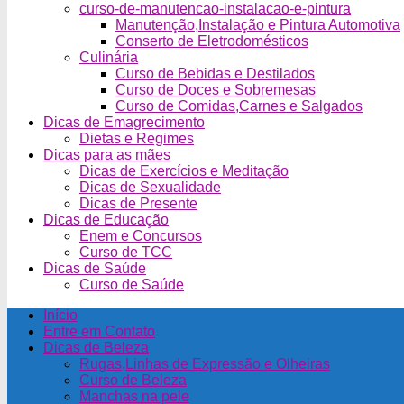
curso-de-manutencao-instalacao-e-pintura
Manutenção,Instalação e Pintura Automotiva
Conserto de Eletrodomésticos
Culinária
Curso de Bebidas e Destilados
Curso de Doces e Sobremesas
Curso de Comidas,Carnes e Salgados
Dicas de Emagrecimento
Dietas e Regimes
Dicas para as mães
Dicas de Exercícios e Meditação
Dicas de Sexualidade
Dicas de Presente
Dicas de Educação
Enem e Concursos
Curso de TCC
Dicas de Saúde
Curso de Saúde
Início
Entre em Contato
Dicas de Beleza
Rugas,Linhas de Expressão e Olheiras
Curso de Beleza
Manchas na pele