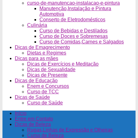
curso-de-manutencao-instalacao-e-pintura
Manutenção,Instalação e Pintura
Automotiva
Conserto de Eletrodomésticos
Culinária
Curso de Bebidas e Destilados
Curso de Doces e Sobremesas
Curso de Comidas,Carnes e Salgados
Dicas de Emagrecimento
Dietas e Regimes
Dicas para as mães
Dicas de Exercícios e Meditação
Dicas de Sexualidade
Dicas de Presente
Dicas de Educação
Enem e Concursos
Curso de TCC
Dicas de Saúde
Curso de Saúde
Início
Entre em Contato
Dicas de Beleza
Rugas,Linhas de Expressão e Olheiras
Curso de Beleza