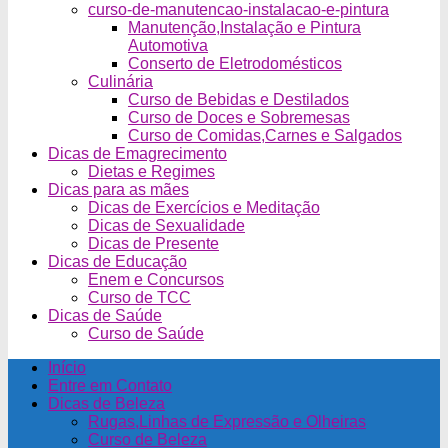
curso-de-manutencao-instalacao-e-pintura
Manutenção,Instalação e Pintura
Automotiva
Conserto de Eletrodomésticos
Culinária
Curso de Bebidas e Destilados
Curso de Doces e Sobremesas
Curso de Comidas,Carnes e Salgados
Dicas de Emagrecimento
Dietas e Regimes
Dicas para as mães
Dicas de Exercícios e Meditação
Dicas de Sexualidade
Dicas de Presente
Dicas de Educação
Enem e Concursos
Curso de TCC
Dicas de Saúde
Curso de Saúde
Início
Entre em Contato
Dicas de Beleza
Rugas,Linhas de Expressão e Olheiras
Curso de Beleza