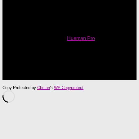
Mundo Feminino © 2026. Todos Direitos Reservados.
Powered by
- Designed with
Hueman Pro
Copy Protected by
Chetan
's
WP-Copyprotect
.