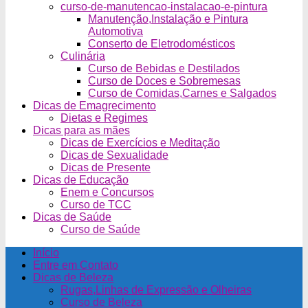
curso-de-manutencao-instalacao-e-pintura
Manutenção,Instalação e Pintura
Automotiva
Conserto de Eletrodomésticos
Culinária
Curso de Bebidas e Destilados
Curso de Doces e Sobremesas
Curso de Comidas,Carnes e Salgados
Dicas de Emagrecimento
Dietas e Regimes
Dicas para as mães
Dicas de Exercícios e Meditação
Dicas de Sexualidade
Dicas de Presente
Dicas de Educação
Enem e Concursos
Curso de TCC
Dicas de Saúde
Curso de Saúde
Início
Entre em Contato
Dicas de Beleza
Rugas,Linhas de Expressão e Olheiras
Curso de Beleza