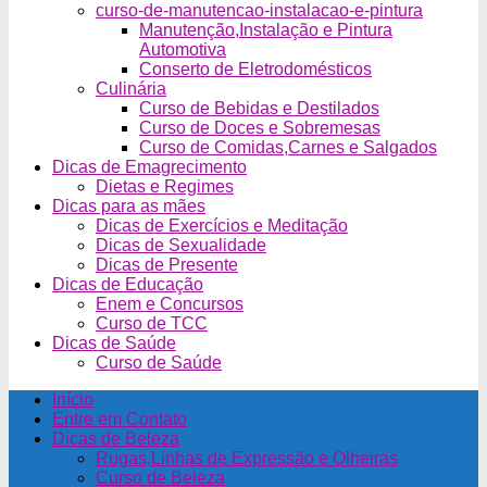
curso-de-manutencao-instalacao-e-pintura
Manutenção,Instalação e Pintura
Automotiva
Conserto de Eletrodomésticos
Culinária
Curso de Bebidas e Destilados
Curso de Doces e Sobremesas
Curso de Comidas,Carnes e Salgados
Dicas de Emagrecimento
Dietas e Regimes
Dicas para as mães
Dicas de Exercícios e Meditação
Dicas de Sexualidade
Dicas de Presente
Dicas de Educação
Enem e Concursos
Curso de TCC
Dicas de Saúde
Curso de Saúde
Início
Entre em Contato
Dicas de Beleza
Rugas,Linhas de Expressão e Olheiras
Curso de Beleza