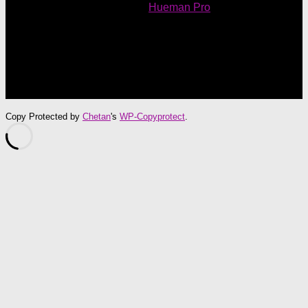
Powered by
- Designed with
Hueman Pro
Copy Protected by
Chetan
's
WP-Copyprotect
.