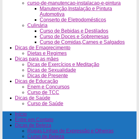
curso-de-manutencao-instalacao-e-pintura
Manutenção,Instalação e Pintura
Automotiva
Conserto de Eletrodomésticos
Culinária
Curso de Bebidas e Destilados
Curso de Doces e Sobremesas
Curso de Comidas,Carnes e Salgados
Dicas de Emagrecimento
Dietas e Regimes
Dicas para as mães
Dicas de Exercícios e Meditação
Dicas de Sexualidade
Dicas de Presente
Dicas de Educação
Enem e Concursos
Curso de TCC
Dicas de Saúde
Curso de Saúde
Início
Entre em Contato
Dicas de Beleza
Rugas,Linhas de Expressão e Olheiras
Curso de Beleza