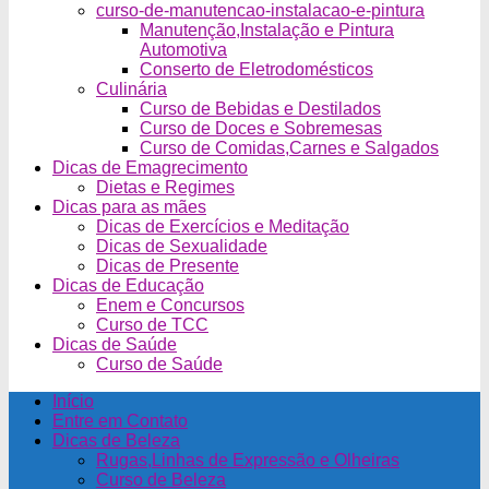
curso-de-manutencao-instalacao-e-pintura
Manutenção,Instalação e Pintura
Automotiva
Conserto de Eletrodomésticos
Culinária
Curso de Bebidas e Destilados
Curso de Doces e Sobremesas
Curso de Comidas,Carnes e Salgados
Dicas de Emagrecimento
Dietas e Regimes
Dicas para as mães
Dicas de Exercícios e Meditação
Dicas de Sexualidade
Dicas de Presente
Dicas de Educação
Enem e Concursos
Curso de TCC
Dicas de Saúde
Curso de Saúde
Início
Entre em Contato
Dicas de Beleza
Rugas,Linhas de Expressão e Olheiras
Curso de Beleza