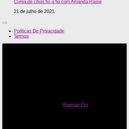
Curso de cílios fio a fio com Amanda Raine
21 de julho de 2021
Políticas De Privacidade
Termos
Mundo Feminino © 2026. Todos Direitos Reservados.
Powered by
- Designed with
Hueman Pro